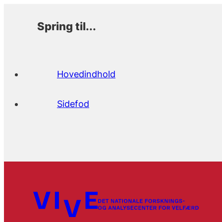
Spring til...
Hovedindhold
Sidefod