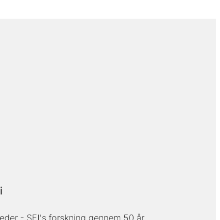
i
eder - SFI's forskning gennem 50 år