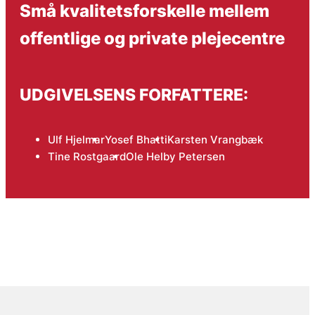
Små kvalitetsforskelle mellem
offentlige og private plejecentre
UDGIVELSENS FORFATTERE:
Ulf Hjelmar
Yosef Bhatti
Karsten Vrangbæk
Tine Rostgaard
Ole Helby Petersen