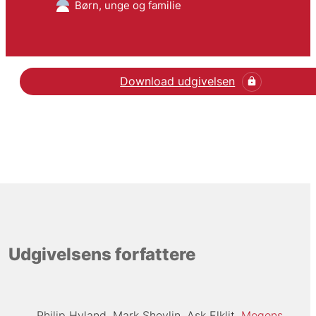
Børn, unge og familie
Download udgivelsen
Udgivelsens forfattere
Philip Hyland
Mark Shevlin
Ask Elklit
Mogens