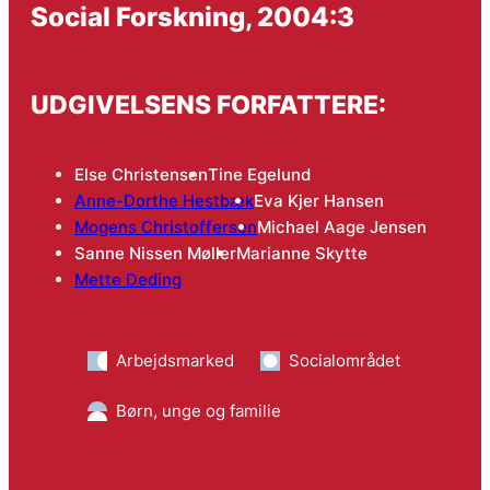
Social Forskning, 2004:3
UDGIVELSENS FORFATTERE:
Else Christensen
Tine Egelund
Anne-Dorthe Hestbæk
Eva Kjer Hansen
Mogens Christoffersen
Michael Aage Jensen
Sanne Nissen Møller
Marianne Skytte
Mette Deding
Arbejdsmarked
Socialområdet
Børn, unge og familie