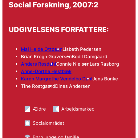
Social Forskning, 2007:2
UDGIVELSENS FORFATTERE:
Mai Heide Ottosen
Lisbeth Pedersen
Brian Krogh Graversen
Bodil Damgaard
Anders Rosdahl
Connie Nielsen
Lars Rasborg
Anne-Dorthe Hestbæk
Karen Margrethe Vendelbo Dahl
Jens Bonke
Tine Rostgaard
Dines Andersen
Ældre
Arbejdsmarked
Socialområdet
Børn, unge og familie