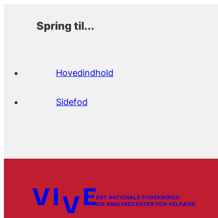
Spring til...
Hovedindhold
Sidefod