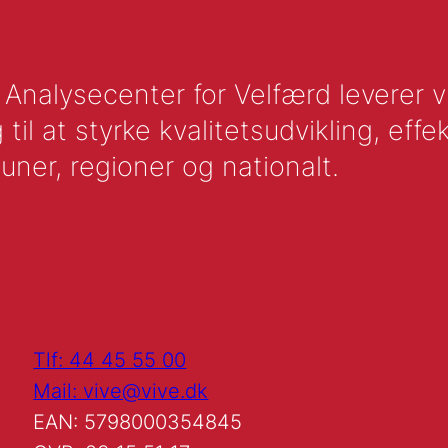
nalysecenter for Velfærd leverer vid
l at styrke kvalitetsudvikling, effek
uner, regioner og nationalt.
Tlf: 44 45 55 00
Mail: vive@vive.dk
EAN: 5798000354845