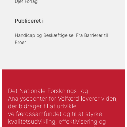
Djøf Forlag
Publiceret i
Handicap og Beskæftigelse. Fra Barrierer til
Broer
Det Nationale Forsknings- og
Analysecenter for Velfærd leverer viden,
der bidrager til at udvikle
velfærdssamfundet og til at styrke
kvalitetsudvikling, effektivisering og