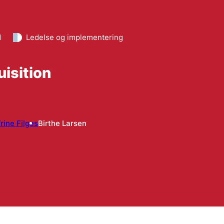
d
Ledelse og implementering
uisition
rine Filges
Birthe Larsen