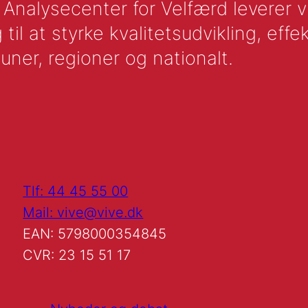
nalysecenter for Velfærd leverer vid
l at styrke kvalitetsudvikling, effek
uner, regioner og nationalt.
Tlf: 44 45 55 00
Mail: vive@vive.dk
EAN: 5798000354845
CVR: 23 15 51 17