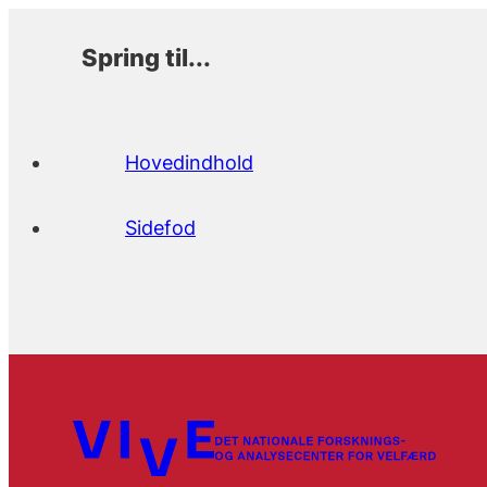
Spring til...
Hovedindhold
Sidefod