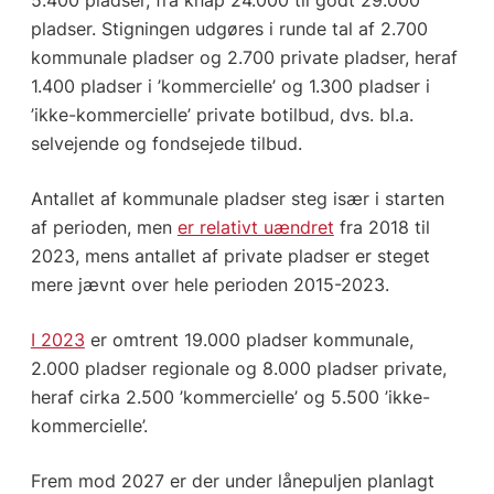
5.400 pladser, fra knap 24.000 til godt 29.000
pladser. Stigningen udgøres i runde tal af 2.700
kommunale pladser og 2.700 private pladser, heraf
1.400 pladser i ’kommercielle’ og 1.300 pladser i
’ikke-kommercielle’ private botilbud, dvs. bl.a.
selvejende og fondsejede tilbud.
Antallet af kommunale pladser steg især i starten
af perioden, men
er relativt uændret
fra 2018 til
2023, mens antallet af private pladser er steget
mere jævnt over hele perioden 2015-2023.
I 2023
er omtrent 19.000 pladser kommunale,
2.000 pladser regionale og 8.000 pladser private,
heraf cirka 2.500 ’kommercielle’ og 5.500 ’ikke-
kommercielle’.
Frem mod 2027 er der under lånepuljen planlagt