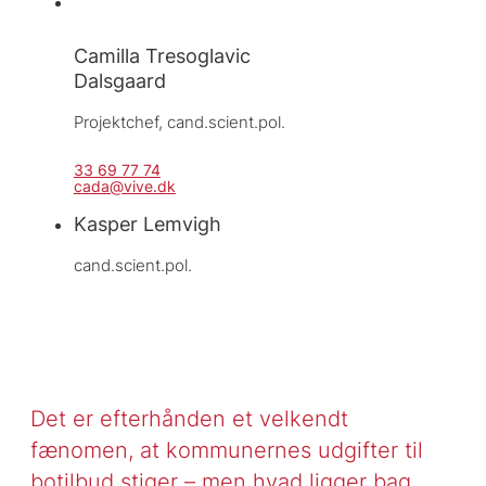
Camilla Tresoglavic
Dalsgaard
Projektchef, 
cand.scient.pol.
33 69 77 74
cada@vive.dk
Kasper Lemvigh
cand.scient.pol.
Det er efterhånden et velkendt
fænomen, at kommunernes udgifter til
botilbud stiger – men hvad ligger bag