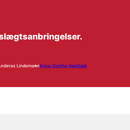
f slægtsanbringelser.
Anderas Lindemann
Anne-Dorthe Hestbæk