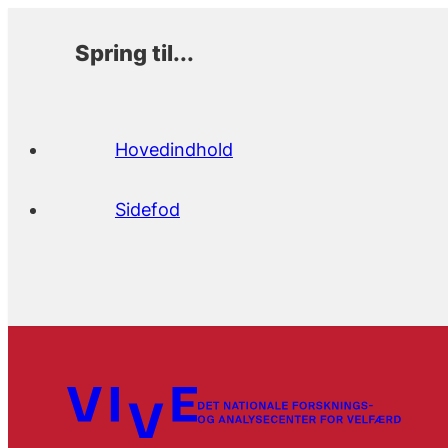
Spring til...
Hovedindhold
Sidefod