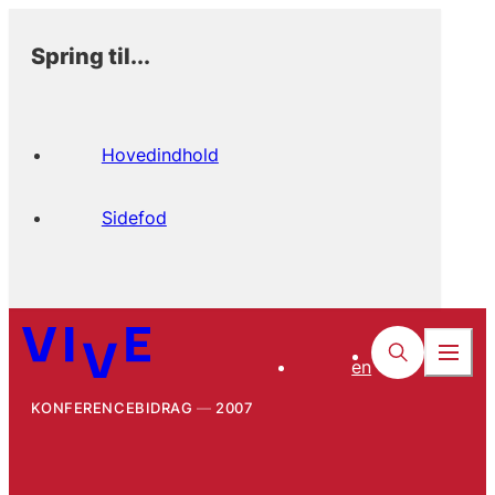
Spring til...
Hovedindhold
Sidefod
en
KONFERENCEBIDRAG
2007