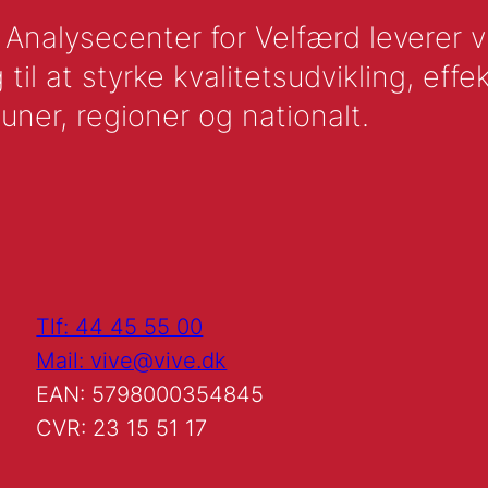
nalysecenter for Velfærd leverer vid
l at styrke kvalitetsudvikling, effek
uner, regioner og nationalt.
Tlf: 44 45 55 00
Mail: vive@vive.dk
EAN: 5798000354845
CVR: 23 15 51 17