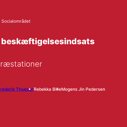
Socialområdet
 beskæftigelsesindsats
præstationer
rederik Thuesen
Rebekka Bille
Mogens Jin Pedersen