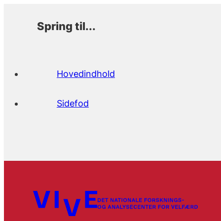
Spring til...
Hovedindhold
Sidefod