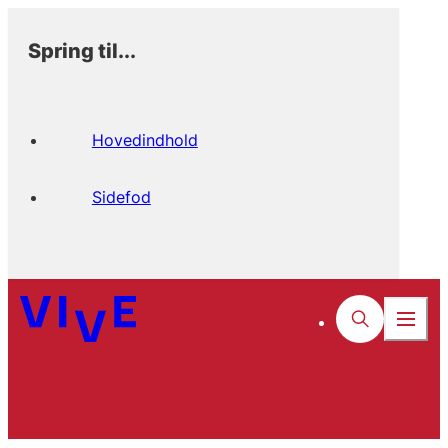
Spring til...
Hovedindhold
Sidefod