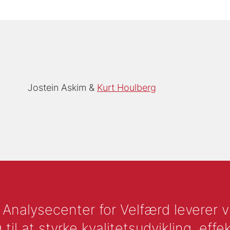
Jostein Askim
Kurt Houlberg
nalysecenter for Velfærd leverer vid
l at styrke kvalitetsudvikling, effek