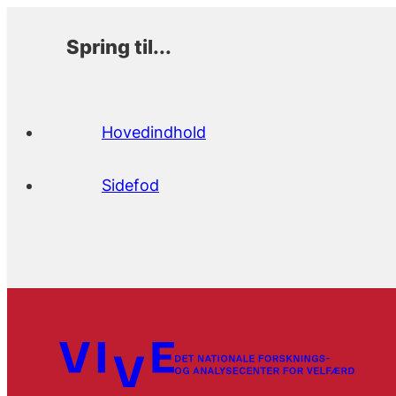
Spring til...
Hovedindhold
Sidefod