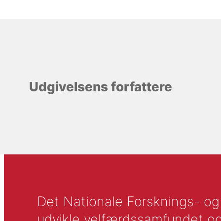
Udgivelsens forfattere
Det Nationale Forsknings- og A
udvikle velfærdssamfundet og ti