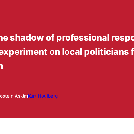
e shadow of professional respon
experiment on local politicians 
n
ostein Askim
Kurt Houlberg