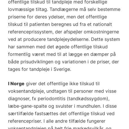
offentlige tilskud til tandpleje med forskellige
lovmæssige tiltag. Tandlægerne må selv bestemme
priserne for deres ydelser, men det offentlige
tilskud til patienten beregnes ud fra et nationalt
referenceprissystem, der afspejler omkostningerne
ved at producere tandplejeydelserne. Dette system
har sammen med det øgede offentlige tilskud
formentlig været med til at lægge en dæmper på
både prisudviklingen og variationen i de priser, der
tages for tandpleje i Sverige.
I Norge
giver det offentlige ikke tilskud til
voksentandpleje, undtagen til personer med visse
diagnoser, fx periodontitis (tandkødssygdom),
læbe-gane-spalte og svulster i mundhulen. I disse
særtilfælde fastsættes det offentlige tilskud ved
referencepriser. I alle andre tilfælde fungerer
voksentandplejen på helt frie markedsvilkår, og