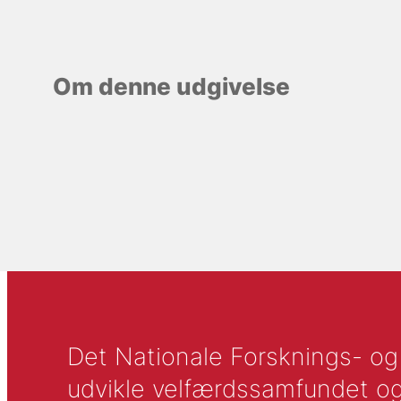
Om denne udgivelse
Det Nationale Forsknings- og A
udvikle velfærdssamfundet og ti