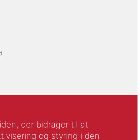
d
en, der bidrager til at
tivisering og styring i den