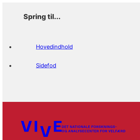
Spring til...
Hovedindhold
Sidefod