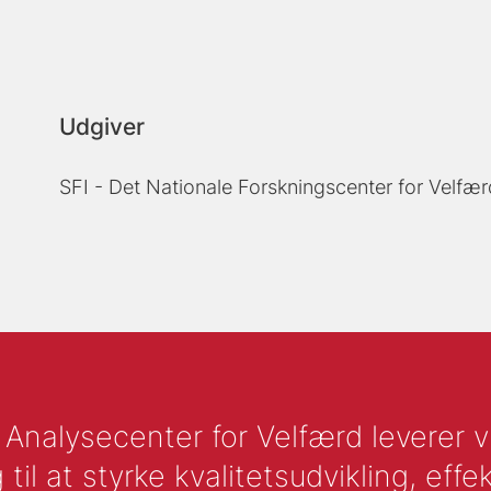
Udgiver
SFI - Det Nationale Forskningscenter for Velfær
nalysecenter for Velfærd leverer vid
l at styrke kvalitetsudvikling, effek