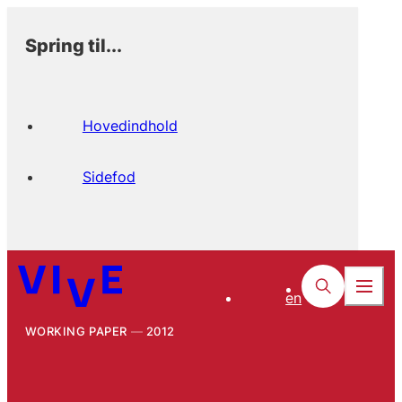
Spring til...
Hovedindhold
Sidefod
en
WORKING PAPER
2012