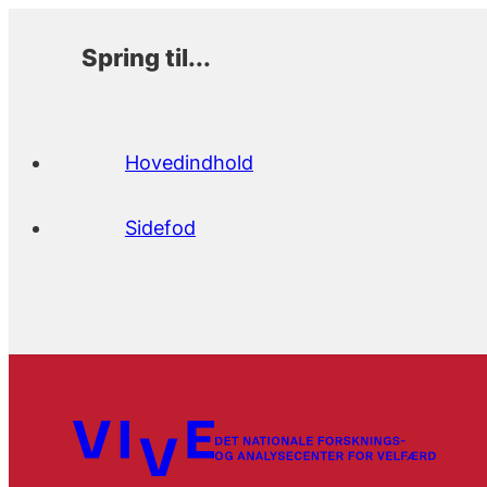
Spring til...
Hovedindhold
Sidefod