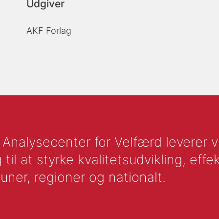
Udgiver
AKF Forlag
nalysecenter for Velfærd leverer vid
l at styrke kvalitetsudvikling, effek
uner, regioner og nationalt.