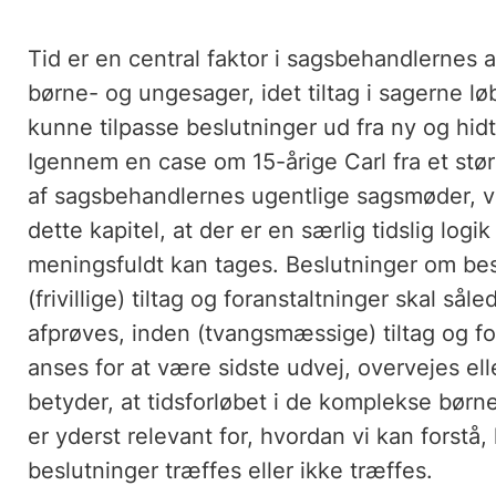
Tid er en central faktor i sagsbehandlernes
børne- og ungesager, idet tiltag i sagerne l
kunne tilpasse beslutninger ud fra ny og hidt
Igennem en case om 15-årige Carl fra et stør
af sagsbehandlernes ugentlige sagsmøder, vi
dette kapitel, at der er en særlig tidslig logi
meningsfuldt kan tages. Beslutninger om be
(frivillige) tiltag og foranstaltninger skal sål
afprøves, inden (tvangsmæssige) tiltag og fo
anses for at være sidste udvej, overvejes ell
betyder, at tidsforløbet i de komplekse bør
er yderst relevant for, hvordan vi kan forstå
beslutninger træffes eller ikke træffes.