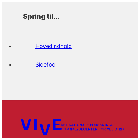
Spring til...
Hovedindhold
Sidefod