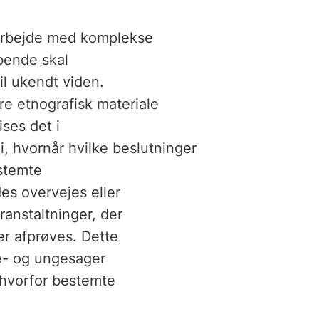
 arbejde med komplekse
øbende skal
il ukendt viden.
re etnografisk materiale
ses det i
k i, hvornår hvilke beslutninger
stemte
edes overvejes eller
ranstaltninger, der
er afprøves. Dette
ne- og ungesager
, hvorfor bestemte