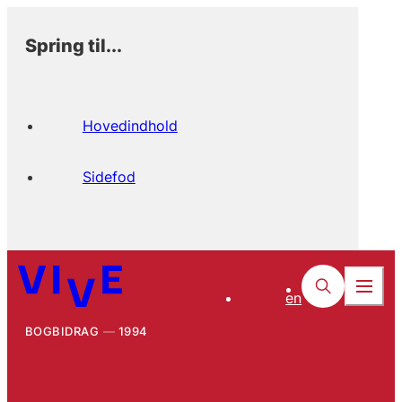
Spring til...
Hovedindhold
Sidefod
en
BOGBIDRAG
1994