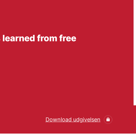
 learned from free
Download udgivelsen
Hent den videnskabelig