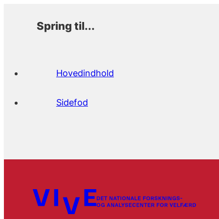
Spring til...
Hovedindhold
Sidefod