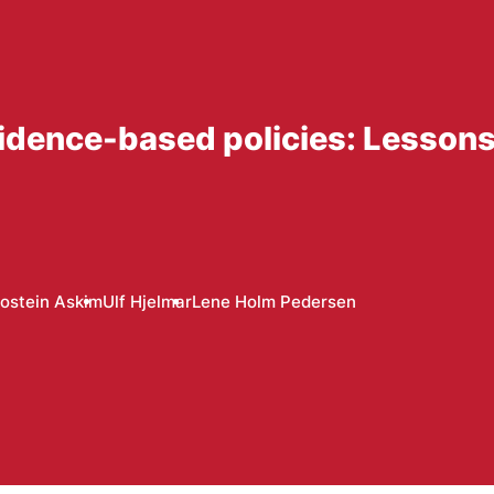
vidence-based policies: Lessons
ostein Askim
Ulf Hjelmar
Lene Holm Pedersen