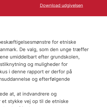
Download udgivelsen
beskæftigelsesmønstre for etniske
 Danmark. De valg, som den unge træffer
årene umiddelbart efter grundskolen,
tilknytning og muligheder for
okus i denne rapport er derfor på
suddannelse og efterfølgende
ede at, at indvandrere og
t stykke vej op til de etniske