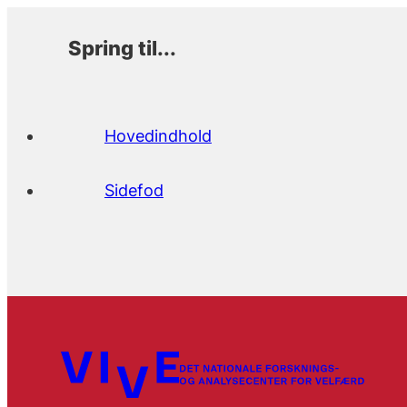
Spring til...
Hovedindhold
Sidefod