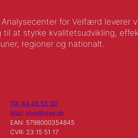
nalysecenter for Velfærd leverer vid
l at styrke kvalitetsudvikling, effek
uner, regioner og nationalt.
Tlf: 44 45 55 00
Mail: vive@vive.dk
EAN: 5798000354845
CVR: 23 15 51 17