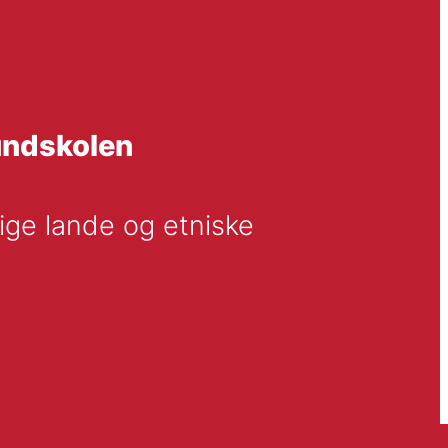
undskolen
ge lande og etniske 