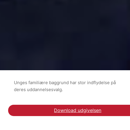
Unges familiære baggrund har stor indflydelse på
deres uddannelsesvalg.
Download udgivelsen
Læs temaudgivelsen