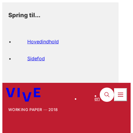
Spring til...
Hovedindhold
Sidefod
en
WORKING PAPER
2018