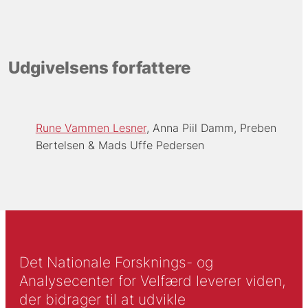
Udgivelsens forfattere
Rune Vammen Lesner
Anna Piil Damm
Preben
Bertelsen
Mads Uffe Pedersen
Det Nationale Forsknings- og
Analysecenter for Velfærd leverer viden,
der bidrager til at udvikle