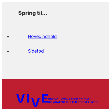
Spring til...
Hovedindhold
Sidefod