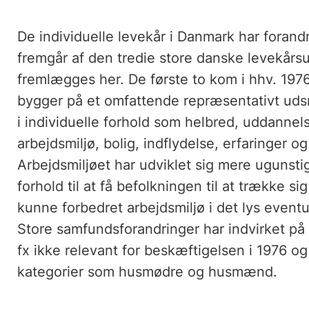
De individuelle levekår i Danmark har forandre
fremgår af den tredie store danske levekårs
fremlægges her. De første to kom i hhv. 19
bygger på et omfattende repræsentativt udsn
i individuelle forhold som helbred, uddannelse
arbejdsmiljø, bolig, indflydelse, erfaringer og
Arbejdsmiljøet har udviklet sig mere ugunst
forhold til at få befolkningen til at trække s
kunne forbedret arbejdsmiljø i det lys event
Store samfundsforandringer har indvirket på 
fx ikke relevant for beskæftigelsen i 1976 o
kategorier som husmødre og husmænd.