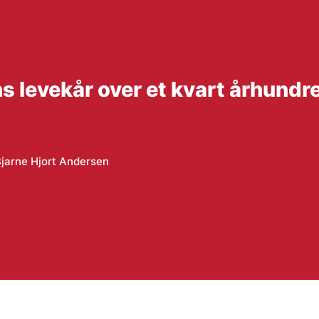
ns levekår over et kvart århundr
jarne Hjort Andersen