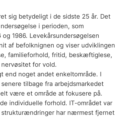
t sig betydeligt i de sidste 25 år. Det
undersøgelse i perioden, som
76 og 1986. Levekårsundersøgelsen
it af befolknignen og viser udviklingen
, familieforhold, fritid, beskæftiglese,
 nervøsitet for vold.
igt end noget andet enkeltområde. I
ig senere tilbage fra arbejdsmarkedet
uelt være et område at fokusere på.
de individuelle forhold. IT-området var
g strukturændringer har nærmest fjernet