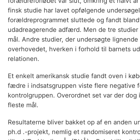
forældreforløbet var slut, omkring et halvt år
finsk studie har lavet opfølgende undersøgels
forældreprogrammet sluttede og fandt blandt
udadreagerende adfærd. Men de tre studier fa
mål. Andre studier, der undersøgte lignende
overhovedet, hverken i forhold til barnets udv
relationen.
Et enkelt amerikansk studie fandt oven i købe
fædre i indsatsgruppen viste flere negative f
kontrolgruppen. Overordnet set var der dog 
fleste mål.
Resultaterne bliver bakket op af en anden 
ph.d .-projekt, nemlig et randomiseret kontr