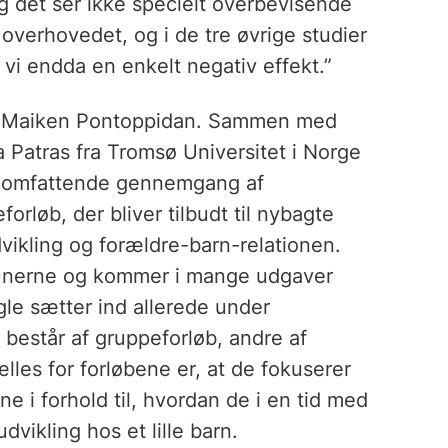
, og det ser ikke specielt overbevisende
t overhovedet, og i de tre øvrige studier
r vi endda en enkelt negativ effekt.”
FI, Maiken Pontoppidan. Sammen med
 Patras fra Tromsø Universitet i Norge
en omfattende gennemgang af
forløb, der bliver tilbudt til nybagte
vikling og forældre-barn-relationen.
munerne og kommer i mange udgaver
gle sætter ind allerede under
e består af gruppeforløb, andre af
lles for forløbene er, at de fokuserer
ne i forhold til, hvordan de i en tid med
dvikling hos et lille barn.