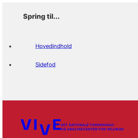
Spring til...
Hovedindhold
Sidefod