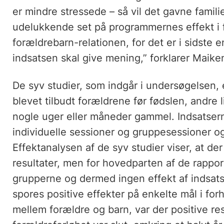
er mindre stressede – så vil det gavne famili
udelukkende set på programmernes effekt i fo
forældrebarn-relationen, for det er i sidste e
indsatsen skal give mening,” forklarer Maik
De syv studier, som indgår i undersøgelsen, 
blevet tilbudt forældrene før fødslen, andre 
nogle uger eller måneder gammel. Indsatse
individuelle sessioner og gruppesessioner og
Effektanalysen af de syv studier viser, at der 
resultater, men for hovedparten af de rappor
grupperne og dermed ingen effekt af indsatse
spores positive effekter på enkelte mål i forh
mellem forældre og barn, var der positive resu