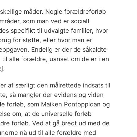
orskellige måder. Nogle forældreforløb
 områder, som man ved er socialt
es specifikt til udvalgte familier, hvor
rug for støtte, eller hvor man er
eopgaven. Endelig er der de såkaldte
 til alle forældre, uanset om de er i en
j.
er af særligt den målrettede indsats til
tte, så mangler der evidens og viden
r de forløb, som Maiken Pontoppidan og
lse om, at de universelle forløb
andre forløb. Ved at gå bredt ud med de
nerne nå ud til alle forældre med