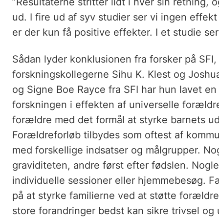
”Resultaterne stritter lidt i hver sin retning
ud. I fire ud af syv studier ser vi ingen effek
er der kun få positive effekter. I et studie se
Sådan lyder konklusionen fra forsker på S
forskningskollegerne Sihu K. Klest og Joshua
og Signe Boe Rayce fra SFI har hun lavet 
forskningen i effekten af universelle forældre
forældre med det formål at styrke barnets ud
Forældreforløb tilbydes som oftest af kom
med forskellige indsatser og målgrupper. No
graviditeten, andre først efter fødslen. Nogl
individuelle sessioner eller hjemmebesøg. Fæ
på at styrke familierne ved at støtte forældre
store forandringer bedst kan sikre trivsel og u