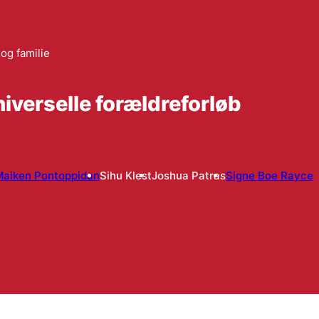
og familie
iverselle forældreforløb
Maiken Pontoppidan
Sihu Klest
Joshua Patras
Signe Boe Rayce