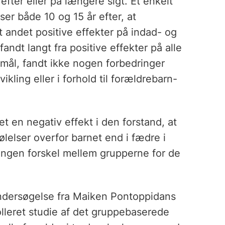
 efter eller på længere sigt. Et enkelt
er både 10 og 15 år efter, at
 andet positive effekter på indad- og
ndt langt fra positive effekter på alle
 mål, fandt ikke nogen forbedringer
ikling eller i forhold til forældrebarn-
t en negativ effekt i den forstand, at
ølelser overfor barnet end i fædre i
ingen forskel mellem grupperne for de
undersøgelse fra Maiken Pontoppidans
olleret studie af det gruppebaserede