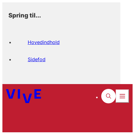
Spring til...
Hovedindhold
Sidefod