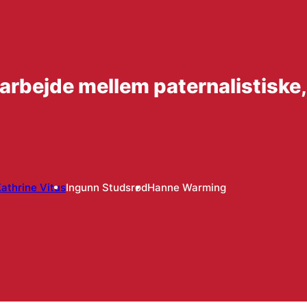
t arbejde mellem paternalistiske
athrine Vitus
Ingunn Studsrød
Hanne Warming