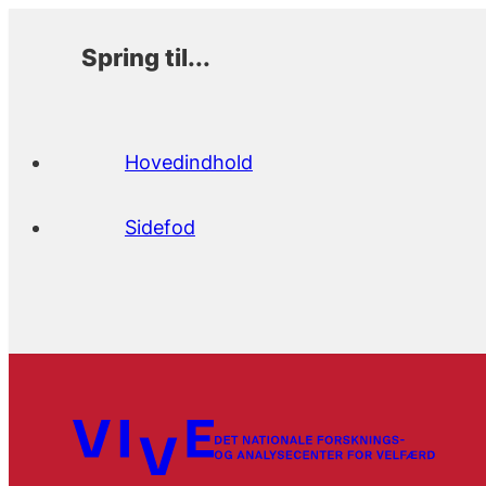
Spring til...
Hovedindhold
Sidefod