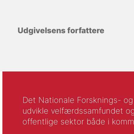
Udgivelsens forfattere
Det Nationale Forsknings- og A
udvikle velfærdssamfundet og ti
offentlige sektor både i komm