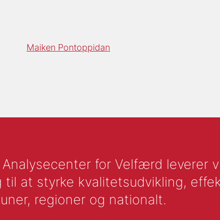
Maiken Pontoppidan
nalysecenter for Velfærd leverer vid
l at styrke kvalitetsudvikling, effek
uner, regioner og nationalt.