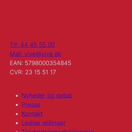
Tlf: 44 45 55 00
Mail: vive@vive.dk
EAN: 5798000354845
CVR: 23 15 51 17
Nyheder og debat
Presse
Kontakt
Ledige stillinger
Tilgængelighedserklæring