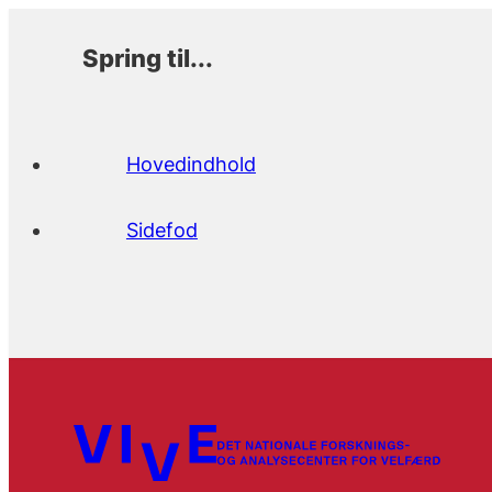
Spring til...
Hovedindhold
Sidefod