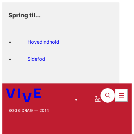
Spring til...
Hovedindhold
Sidefod
en
BOGBIDRAG
2014