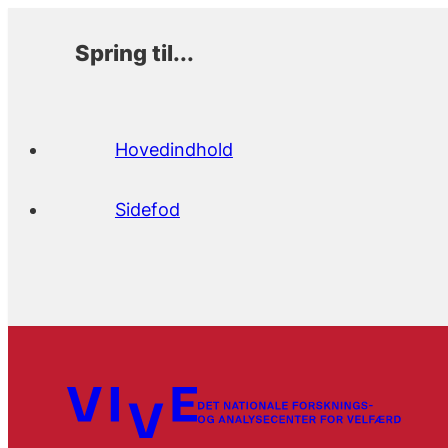
Spring til...
Hovedindhold
Sidefod