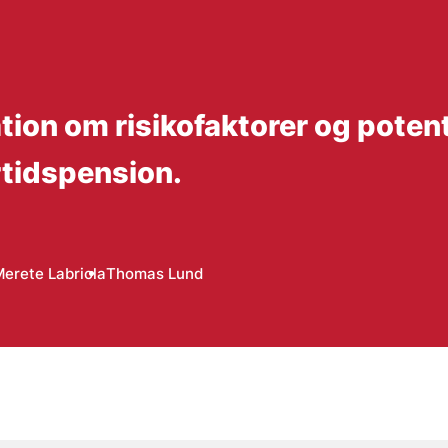
on om risikofaktorer og potenti
ørtidspension.
erete Labriola
Thomas Lund