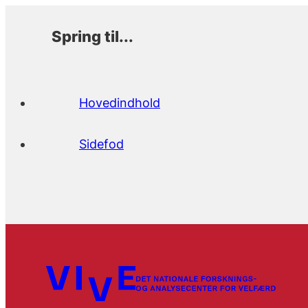
Spring til...
Hovedindhold
Sidefod