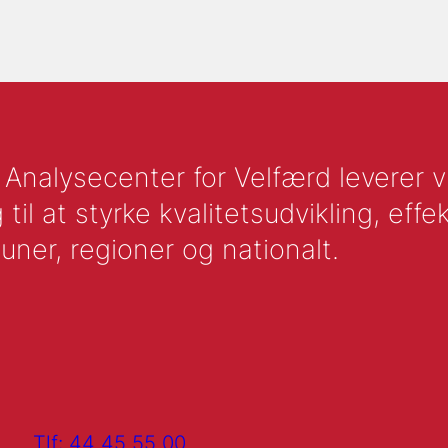
nalysecenter for Velfærd leverer vid
l at styrke kvalitetsudvikling, effek
uner, regioner og nationalt.
Tlf: 44 45 55 00