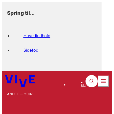
Spring til...
Hovedindhold
Sidefod
en
ANDET
2007