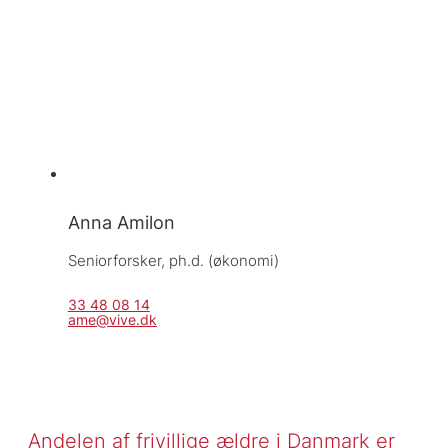
Anna Amilon
Seniorforsker, 
ph.d. (økonomi)
33 48 08 14
ame@vive.dk
Andelen af frivillige ældre i Danmark er