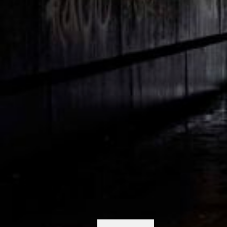
Mange unge falder fra undervejs i behandlingen
for misbrug.