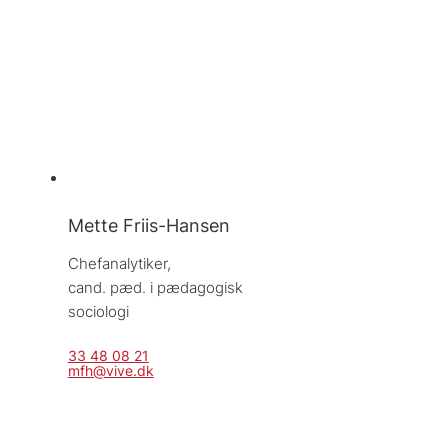
Mette Friis-Hansen
Chefanalytiker, 
cand. pæd. i pædagogisk 
sociologi
33 48 08 21
mfh@vive.dk