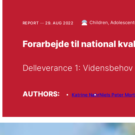
Children, Adolescent
REPORT
29. AUG 2022
Forarbejde til national k
Delleverance 1: Vidensbehov
AUTHORS:
Katrine Nøhr
Niels Peter Mor