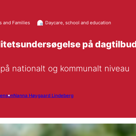
s and Families
Daycare, school and education
valitetsundersøgelse på dagtilb
 på nationalt og kommunalt niveau
tensen
Nanna Høygaard Lindeberg