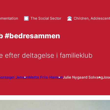
ementation
The Social Sector
Children, Adolescent
lub #bedresammen
ge efter deltagelse i familieklub
horsager Jensen
Mette Friis-Hansen
Julie Nygaard Solvang
Jos