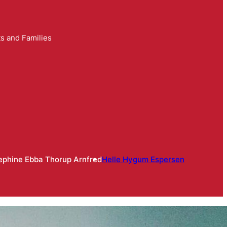
s and Families
ephine Ebba Thorup Arnfred
Helle Hygum Espersen