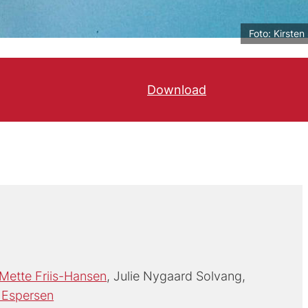
Foto: Kirsten 
Download
Download rapporten h
Mette Friis-Hansen
Julie Nygaard Solvang
 Espersen