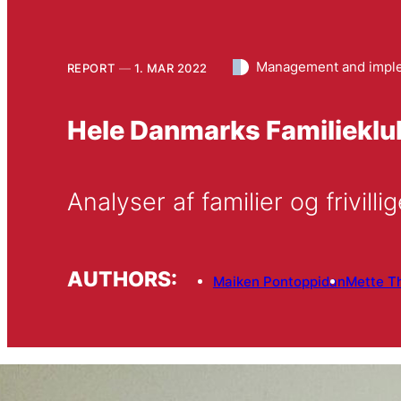
Management and impl
REPORT
1. MAR 2022
Hele Danmarks Familiek
Analyser af familier og frivilli
AUTHORS:
Maiken Pontoppidan
Mette T