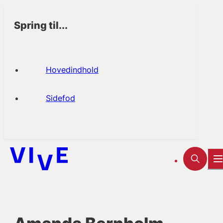
Spring til...
Hovedindhold
Sidefod