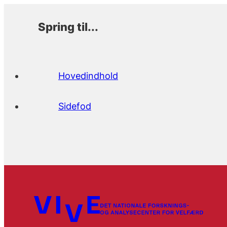
Spring til...
Hovedindhold
Sidefod