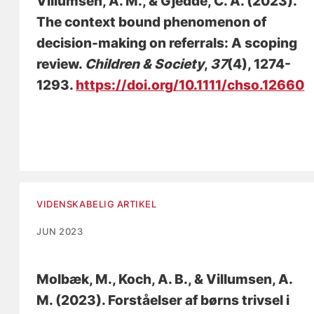
Villumsen, A. M.
, & Gjedde, C. A. (2023).
The context bound phenomenon of
decision-making on referrals: A scoping
review
.
Children & Society
,
37
(4), 1274-
1293.
https://doi.org/10.1111/chso.12660
VIDENSKABELIG ARTIKEL
JUN 2023
Molbæk, M., Koch, A. B.
, & Villumsen, A.
M.
(2023).
Forståelser af børns trivsel i