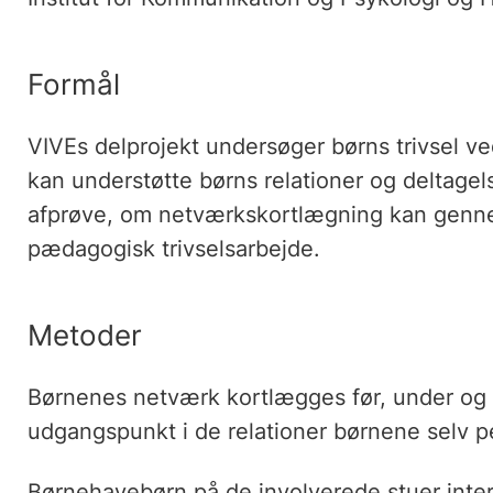
Formål
VIVEs delprojekt undersøger børns trivsel ve
kan understøtte børns relationer og deltagel
afprøve, om netværkskortlægning kan gennem
pædagogisk trivselsarbejde.
Metoder
Børnenes netværk kortlægges før, under og
udgangspunkt i de relationer børnene selv p
Børnehavebørn på de involverede stuer inter