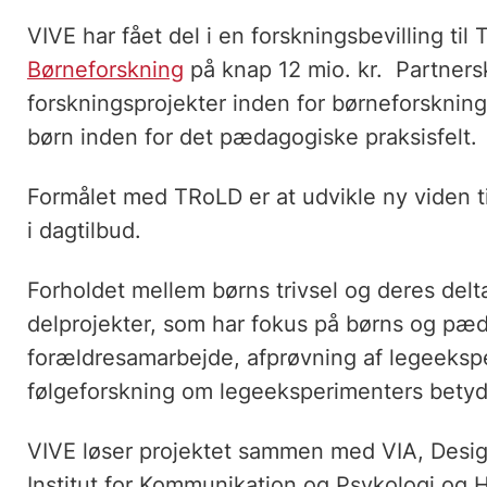
VIVE har fået del i en forskningsbevilling til
Børneforskning
på knap 12 mio. kr. Partners
forskningsprojekter inden for børneforskni
børn inden for det pædagogiske praksisfelt.
Formålet med TRoLD er at udvikle ny viden ti
i dagtilbud.
Forholdet mellem børns trivsel og deres delta
delprojekter, som har fokus på børns og pæ
forældresamarbejde, afprøvning af legeeksp
følgeforskning om legeeksperimenters betydn
VIVE løser projektet sammen med VIA, Design
Institut for Kommunikation og Psykologi o