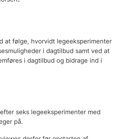
d at følge, hvorvidt legeeksperimenter
sesmuligheder i dagtilbud samt ved at
føres i dagtilbud og bidrage ind i
 efter seks legeeksperimenter med
eger på.
viewes derfor før opstarten af