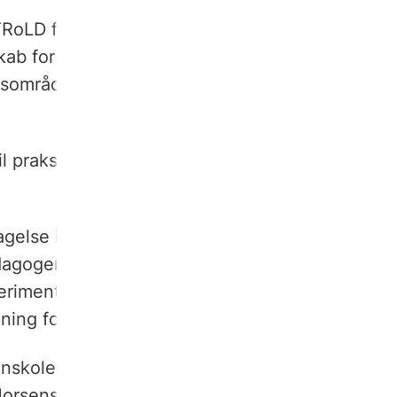
 TRoLD fra
Partnerskab for
kab for Børneforskning støtter
ngsområdet med det formål at gavne
l praksis om arbejdet med børns trivsel
gelse i leg undersøges i fire
dagogers perspektiver,
erimenter for børn og voksne samt
ing for børns deltagelse og relationer.
skolen Kolding, Aalborg Universitet,
g Horsens Kommune.