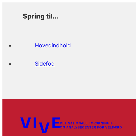
Spring til...
Hovedindhold
Sidefod