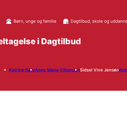
Børn, unge og familie
Dagtilbud, skole og uddann
ltagelse i Dagtilbud
Katrine Nøhr
Anne Marie Villumsen
Sidsel Vive Jensen
Ann