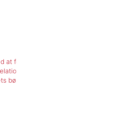
d at følge, om
relationer og ændrer børns
ets børnefællesskaber.