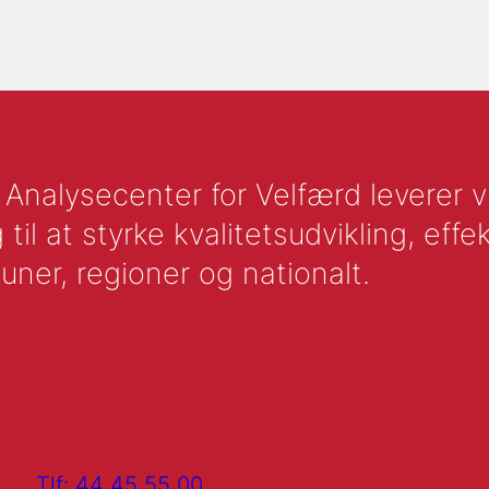
nalysecenter for Velfærd leverer vid
l at styrke kvalitetsudvikling, effek
uner, regioner og nationalt.
Tlf: 44 45 55 00