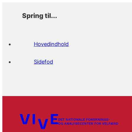
Spring til...
Hovedindhold
Sidefod