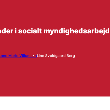
eder i socialt myndighedsarbej
nne Marie Villumsen
Line Svoldgaard Berg