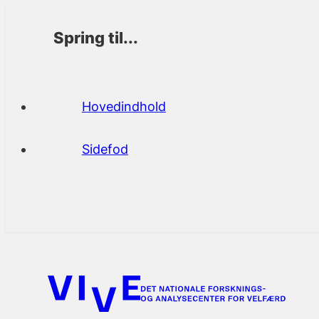
Spring til...
Hovedindhold
Sidefod