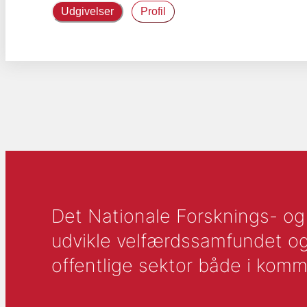
Udgivelser
Profil
Det Nationale Forsknings- og A
udvikle velfærdssamfundet og ti
offentlige sektor både i komm