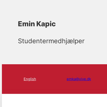
Emin Kapic
Studentermedhjælper
English
emka@vive.dk