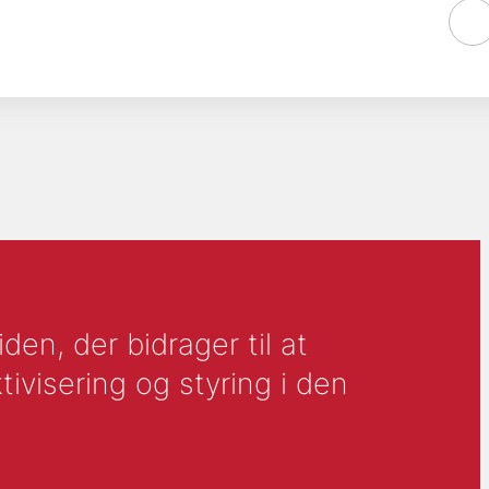
en, der bidrager til at
tivisering og styring i den