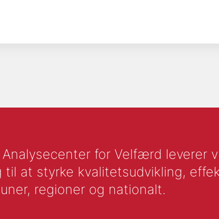
nalysecenter for Velfærd leverer vid
l at styrke kvalitetsudvikling, effek
uner, regioner og nationalt.