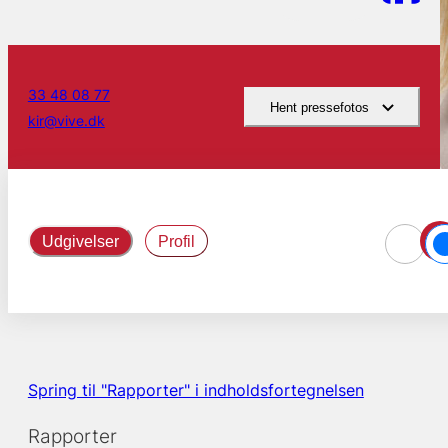
33 48 08 77
Hent pressefotos
kir@vive.dk
Udgivelser
Profil
Spring til "Rapporter" i indholdsfortegnelsen
Rapporter