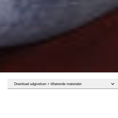
Download udgivelsen + tilhørende materialer
Hent rapporten Læringsmiljøer i danske familier