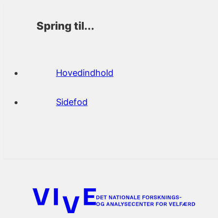
Spring til...
Hovedindhold
Sidefod