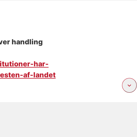
æver handling
itutioner-har-
esten-af-landet