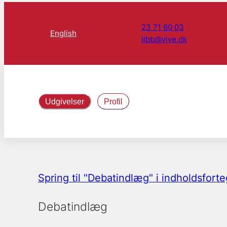
23 71 60 03
English
libb@vive.dk
Udgivelser
Profil
Spring til "Debatindlæg" i indholdsfort
Debatindlæg