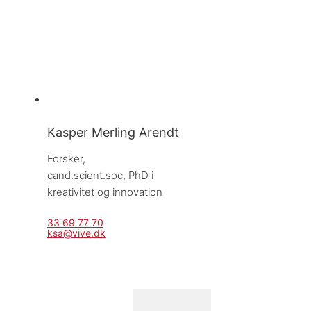
Kasper Merling Arendt
Forsker, 
cand.scient.soc, PhD i 
kreativitet og innovation
33 69 77 70
ksa@vive.dk