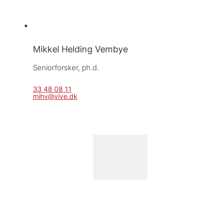
Mikkel Helding Vembye
Seniorforsker, 
ph.d. 
33 48 08 11
mihv@vive.dk