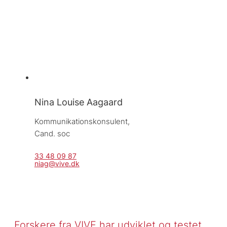
Nina Louise Aagaard
Kommunikationskonsulent, 
Cand. soc
33 48 09 87
niag@vive.dk
Forskere fra VIVE har udviklet og testet