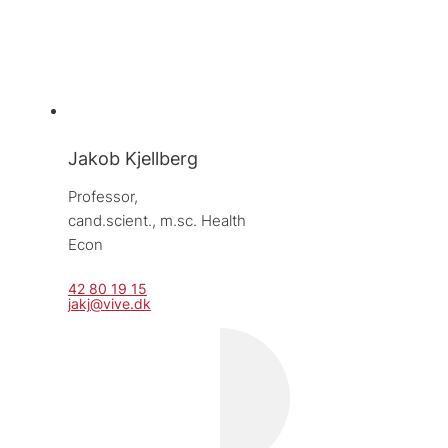
Jakob Kjellberg
Professor, 
cand.scient., m.sc. Health 
Econ
42 80 19 15
jakj@vive.dk